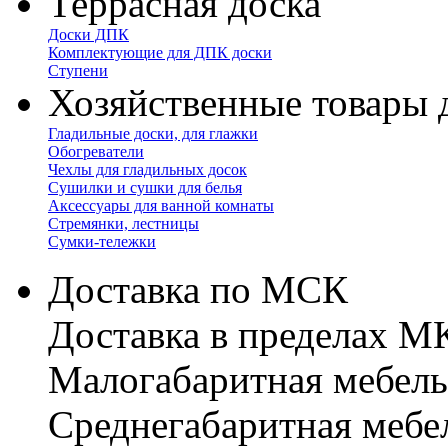
Террасная доска
Доски ДПК
Комплектующие для ДПК доски
Ступени
Хозяйственные товары 
Гладильные доски, для глажки
Обогреватели
Чехлы для гладильных досок
Сушилки и сушки для белья
Аксессуары для ванной комнаты
Стремянки, лестницы
Сумки-тележки
Доставка по МСК
Доставка в пределах 
Малогабаритная мебель
Cреднегабаритная мебе