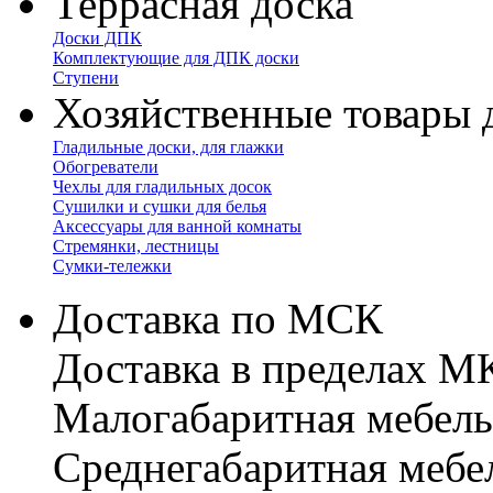
Террасная доска
Доски ДПК
Комплектующие для ДПК доски
Ступени
Хозяйственные товары 
Гладильные доски, для глажки
Обогреватели
Чехлы для гладильных досок
Сушилки и сушки для белья
Аксессуары для ванной комнаты
Стремянки, лестницы
Сумки-тележки
Доставка по МСК
Доставка в пределах 
Малогабаритная мебель
Cреднегабаритная мебе