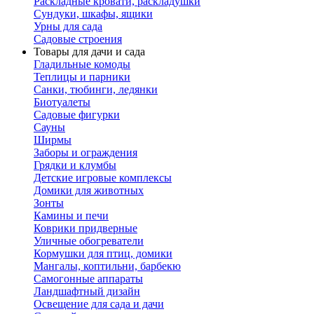
Раскладные кровати, раскладушки
Сундуки, шкафы, ящики
Урны для сада
Садовые строения
Товары для дачи и сада
Гладильные комоды
Теплицы и парники
Санки, тюбинги, ледянки
Биотуалеты
Садовые фигурки
Сауны
Ширмы
Заборы и ограждения
Грядки и клумбы
Детские игровые комплексы
Домики для животных
Зонты
Камины и печи
Коврики придверные
Уличные обогреватели
Кормушки для птиц, домики
Мангалы, коптильни, барбекю
Самогонные аппараты
Ландшафтный дизайн
Освещение для сада и дачи