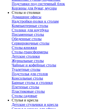
Подставки под системный блок
Корзины для бумаг, мусора
Столы и столики
Домашние офисы
Надстройки-полки к столам
Компьютерные столы
Столики для ноутбука
Письменные столы
Обеденные столы
Сервировочные столы
Столы-книжки
Столы-трансформеры
Детские столики
Журнальные столы
Чайные и кофейные столы
Туалетные столы
Подстолья для столов
Консольные столы
Барные столы и столики
Плетеные столы
Пластиковые столы
Столы садовые
Стулья и кресла
Детские стульчики и кресла
Стулья и кресла для офиса