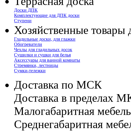
Террасная доска
Доски ДПК
Комплектующие для ДПК доски
Ступени
Хозяйственные товары 
Гладильные доски, для глажки
Обогреватели
Чехлы для гладильных досок
Сушилки и сушки для белья
Аксессуары для ванной комнаты
Стремянки, лестницы
Сумки-тележки
Доставка по МСК
Доставка в пределах 
Малогабаритная мебель
Cреднегабаритная мебе