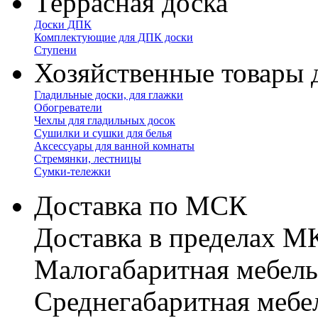
Террасная доска
Доски ДПК
Комплектующие для ДПК доски
Ступени
Хозяйственные товары 
Гладильные доски, для глажки
Обогреватели
Чехлы для гладильных досок
Сушилки и сушки для белья
Аксессуары для ванной комнаты
Стремянки, лестницы
Сумки-тележки
Доставка по МСК
Доставка в пределах 
Малогабаритная мебель
Cреднегабаритная мебе