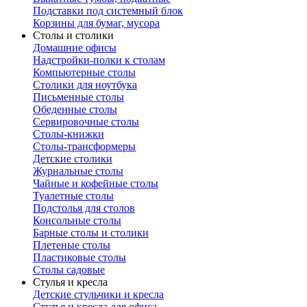
Подставки под системный блок
Корзины для бумаг, мусора
Столы и столики
Домашние офисы
Надстройки-полки к столам
Компьютерные столы
Столики для ноутбука
Письменные столы
Обеденные столы
Сервировочные столы
Столы-книжки
Столы-трансформеры
Детские столики
Журнальные столы
Чайные и кофейные столы
Туалетные столы
Подстолья для столов
Консольные столы
Барные столы и столики
Плетеные столы
Пластиковые столы
Столы садовые
Стулья и кресла
Детские стульчики и кресла
Стулья и кресла для офиса