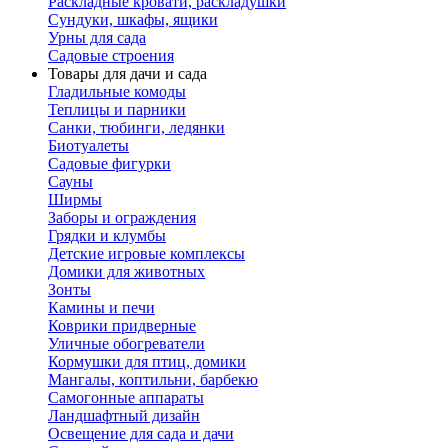
Раскладные кровати, раскладушки
Сундуки, шкафы, ящики
Урны для сада
Садовые строения
Товары для дачи и сада
Гладильные комоды
Теплицы и парники
Санки, тюбинги, ледянки
Биотуалеты
Садовые фигурки
Сауны
Ширмы
Заборы и ограждения
Грядки и клумбы
Детские игровые комплексы
Домики для животных
Зонты
Камины и печи
Коврики придверные
Уличные обогреватели
Кормушки для птиц, домики
Мангалы, коптильни, барбекю
Самогонные аппараты
Ландшафтный дизайн
Освещение для сада и дачи