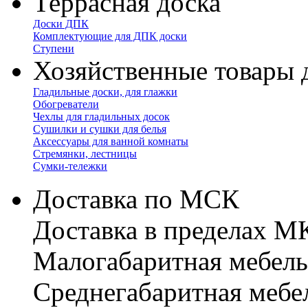
Террасная доска
Доски ДПК
Комплектующие для ДПК доски
Ступени
Хозяйственные товары 
Гладильные доски, для глажки
Обогреватели
Чехлы для гладильных досок
Сушилки и сушки для белья
Аксессуары для ванной комнаты
Стремянки, лестницы
Сумки-тележки
Доставка по МСК
Доставка в пределах 
Малогабаритная мебель
Cреднегабаритная мебе