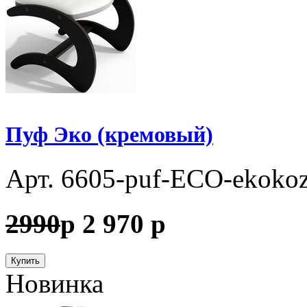
Пуф Эко (кремовый)
Арт. 6605-puf-ECO-ekoko
2990
p
2 970
p
Купить
Новинка