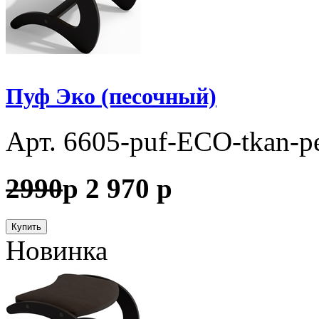
Пуф Эко (песочный)
Арт. 6605-puf-ECO-tkan-p
2990
p
2 970
p
Купить
Новинка