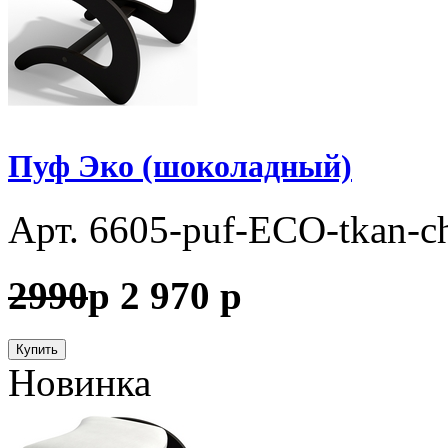
Пуф Эко (шоколадный)
Арт. 6605-puf-ECO-tkan-ch
2990
p
2 970
p
Купить
Новинка