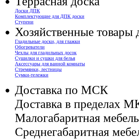
Террасная доска
Доски ДПК
Комплектующие для ДПК доски
Ступени
Хозяйственные товары 
Гладильные доски, для глажки
Обогреватели
Чехлы для гладильных досок
Сушилки и сушки для белья
Аксессуары для ванной комнаты
Стремянки, лестницы
Сумки-тележки
Доставка по МСК
Доставка в пределах 
Малогабаритная мебель
Cреднегабаритная мебе