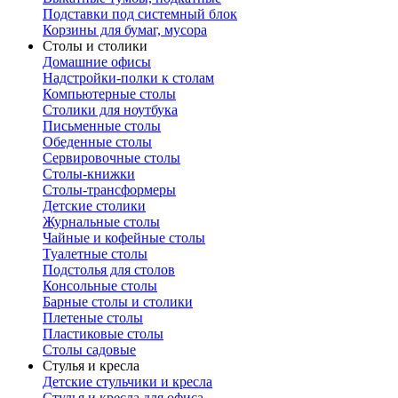
Подставки под системный блок
Корзины для бумаг, мусора
Столы и столики
Домашние офисы
Надстройки-полки к столам
Компьютерные столы
Столики для ноутбука
Письменные столы
Обеденные столы
Сервировочные столы
Столы-книжки
Столы-трансформеры
Детские столики
Журнальные столы
Чайные и кофейные столы
Туалетные столы
Подстолья для столов
Консольные столы
Барные столы и столики
Плетеные столы
Пластиковые столы
Столы садовые
Стулья и кресла
Детские стульчики и кресла
Стулья и кресла для офиса