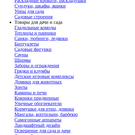
Раскладные кровати, раскладушки
Сундуки, шкафы, ящики
Урны для сада
Садовые строения
Товары для дачи и сада
Гладильные комоды
Теплицы и парники
Санки, тюбинги, ледянки
Биотуалеты
Садовые фигурки
Сауны
Ширмы
Заборы и ограждения
Грядки и клумбы
Детские игровые комплексы
Домики для животных
Зонты
Камины и печи
Коврики придверные
Уличные обогреватели
Кормушки для птиц, домики
Мангалы, коптильни, барбекю
Самогонные аппараты
Ландшафтный дизайн
Освещение для сада и дачи