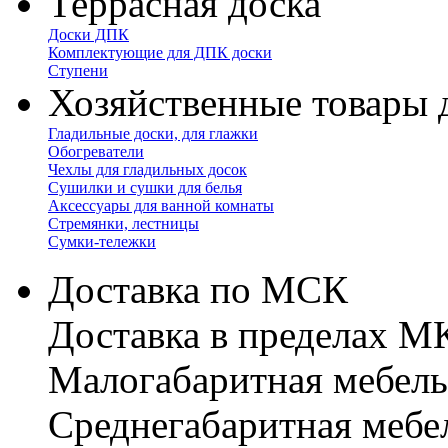
Террасная доска
Доски ДПК
Комплектующие для ДПК доски
Ступени
Хозяйственные товары 
Гладильные доски, для глажки
Обогреватели
Чехлы для гладильных досок
Сушилки и сушки для белья
Аксессуары для ванной комнаты
Стремянки, лестницы
Сумки-тележки
Доставка по МСК
Доставка в пределах 
Малогабаритная мебель
Cреднегабаритная мебе