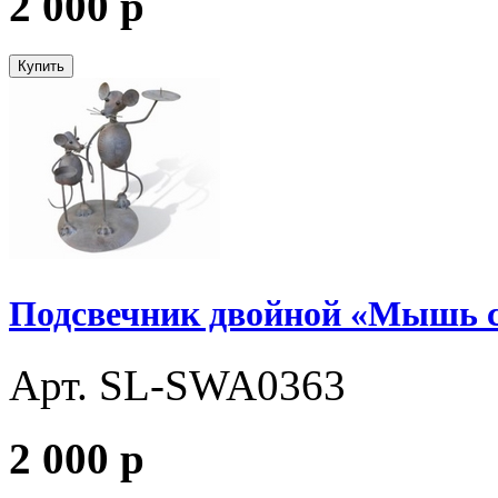
2 000
p
Купить
Подсвечник двойной «Мышь 
Арт. SL-SWA0363
2 000
p