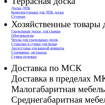
Террасная доска
Доски ДПК
Комплектующие для ДПК доски
Ступени
Хозяйственные товары 
Гладильные доски, для глажки
Обогреватели
Чехлы для гладильных досок
Сушилки и сушки для белья
Аксессуары для ванной комнаты
Стремянки, лестницы
Сумки-тележки
Доставка по МСК
Доставка в пределах 
Малогабаритная мебель
Cреднегабаритная мебе