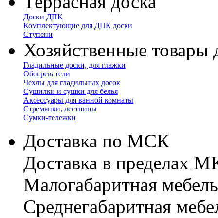
Террасная доска
Доски ДПК
Комплектующие для ДПК доски
Ступени
Хозяйственные товары 
Гладильные доски, для глажки
Обогреватели
Чехлы для гладильных досок
Сушилки и сушки для белья
Аксессуары для ванной комнаты
Стремянки, лестницы
Сумки-тележки
Доставка по МСК
Доставка в пределах 
Малогабаритная мебель
Cреднегабаритная мебе