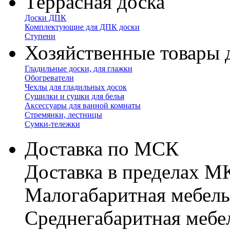
Террасная доска
Доски ДПК
Комплектующие для ДПК доски
Ступени
Хозяйственные товары 
Гладильные доски, для глажки
Обогреватели
Чехлы для гладильных досок
Сушилки и сушки для белья
Аксессуары для ванной комнаты
Стремянки, лестницы
Сумки-тележки
Доставка по МСК
Доставка в пределах 
Малогабаритная мебель
Cреднегабаритная мебе