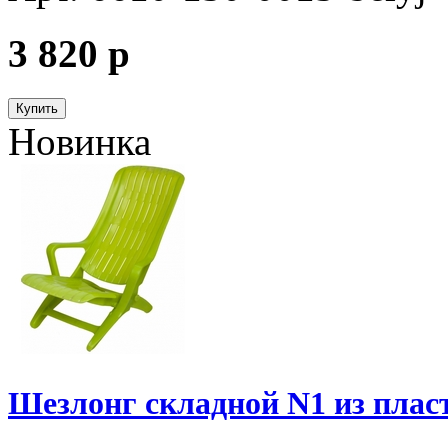
3 820
p
Купить
Новинка
Шезлонг складной N1 из пласт