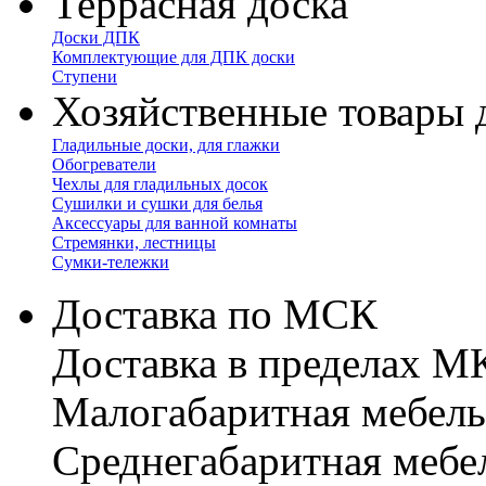
Террасная доска
Доски ДПК
Комплектующие для ДПК доски
Ступени
Хозяйственные товары 
Гладильные доски, для глажки
Обогреватели
Чехлы для гладильных досок
Сушилки и сушки для белья
Аксессуары для ванной комнаты
Стремянки, лестницы
Сумки-тележки
Доставка по МСК
Доставка в пределах 
Малогабаритная мебель
Cреднегабаритная мебе