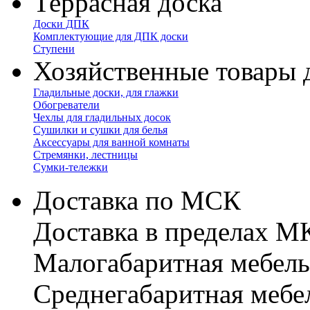
Террасная доска
Доски ДПК
Комплектующие для ДПК доски
Ступени
Хозяйственные товары 
Гладильные доски, для глажки
Обогреватели
Чехлы для гладильных досок
Сушилки и сушки для белья
Аксессуары для ванной комнаты
Стремянки, лестницы
Сумки-тележки
Доставка по МСК
Доставка в пределах 
Малогабаритная мебель
Cреднегабаритная мебе