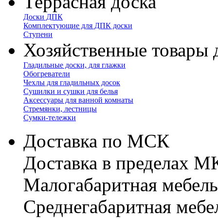
Террасная доска
Доски ДПК
Комплектующие для ДПК доски
Ступени
Хозяйственные товары 
Гладильные доски, для глажки
Обогреватели
Чехлы для гладильных досок
Сушилки и сушки для белья
Аксессуары для ванной комнаты
Стремянки, лестницы
Сумки-тележки
Доставка по МСК
Доставка в пределах 
Малогабаритная мебель
Cреднегабаритная мебе