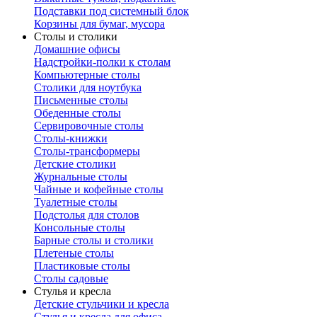
Подставки под системный блок
Корзины для бумаг, мусора
Столы и столики
Домашние офисы
Надстройки-полки к столам
Компьютерные столы
Столики для ноутбука
Письменные столы
Обеденные столы
Сервировочные столы
Столы-книжки
Столы-трансформеры
Детские столики
Журнальные столы
Чайные и кофейные столы
Туалетные столы
Подстолья для столов
Консольные столы
Барные столы и столики
Плетеные столы
Пластиковые столы
Столы садовые
Стулья и кресла
Детские стульчики и кресла
Стулья и кресла для офиса