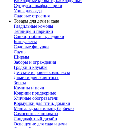
Раскладные кровати, раскладушки
Сундуки, шкафы, ящики
Урны для сада
Садовые строения
Товары для дачи и сада
Гладильные комоды
Теплицы и парники
Санки, тюбинги, ледянки
Биотуалеты
Садовые фигурки
Сауны
Ширмы
Заборы и ограждения
Грядки и клумбы
Детские игровые комплексы
Домики для животных
Зонты
Камины и печи
Коврики придверные
Уличные обогреватели
Кормушки для птиц, домики
Мангалы, коптильни, барбекю
Самогонные аппараты
Ландшафтный дизайн
Освещение для сада и дачи