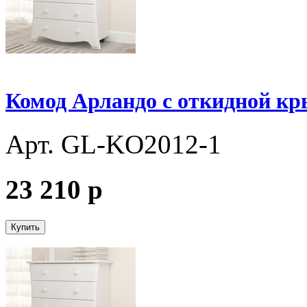
Комод Арландо с откидной к
Арт. GL-KО2012-1
23 210
p
Купить