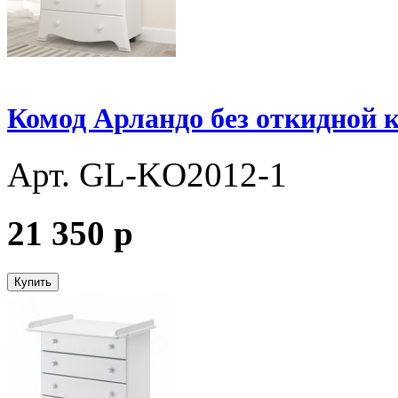
Комод Арландо без откидной
Арт. GL-KО2012-1
21 350
p
Купить