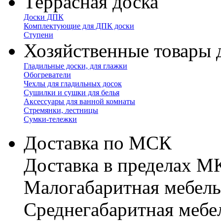
Террасная доска
Доски ДПК
Комплектующие для ДПК доски
Ступени
Хозяйственные товары 
Гладильные доски, для глажки
Обогреватели
Чехлы для гладильных досок
Сушилки и сушки для белья
Аксессуары для ванной комнаты
Стремянки, лестницы
Сумки-тележки
Доставка по МСК
Доставка в пределах 
Малогабаритная мебель
Cреднегабаритная мебе