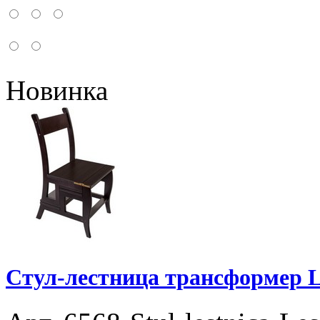
Новинка
Стул-лестница трансформер L