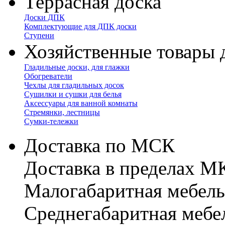
Террасная доска
Доски ДПК
Комплектующие для ДПК доски
Ступени
Хозяйственные товары 
Гладильные доски, для глажки
Обогреватели
Чехлы для гладильных досок
Сушилки и сушки для белья
Аксессуары для ванной комнаты
Стремянки, лестницы
Сумки-тележки
Доставка по МСК
Доставка в пределах 
Малогабаритная мебель
Cреднегабаритная мебе