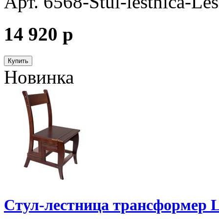
Арт. 6568-Stul-lestnica-Le
14 920
p
Купить
Новинка
Стул-лестница трансформер L