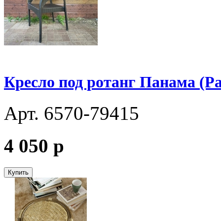
Кресло под ротанг Панама (P
Арт. 6570-79415
4 050
p
Купить