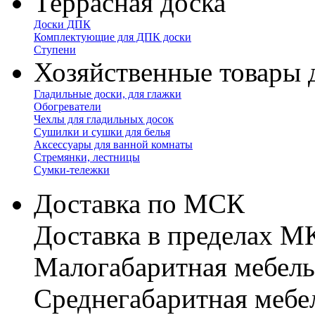
Террасная доска
Доски ДПК
Комплектующие для ДПК доски
Ступени
Хозяйственные товары 
Гладильные доски, для глажки
Обогреватели
Чехлы для гладильных досок
Сушилки и сушки для белья
Аксессуары для ванной комнаты
Стремянки, лестницы
Сумки-тележки
Доставка по МСК
Доставка в пределах 
Малогабаритная мебель
Cреднегабаритная мебе