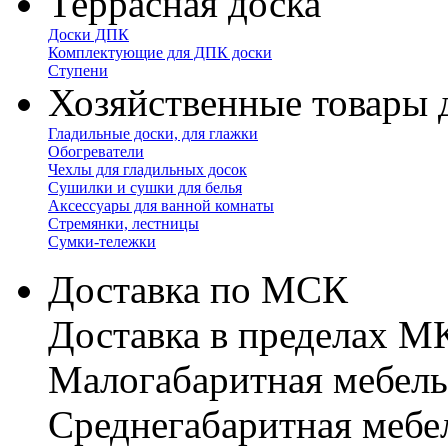
Террасная доска
Доски ДПК
Комплектующие для ДПК доски
Ступени
Хозяйственные товары 
Гладильные доски, для глажки
Обогреватели
Чехлы для гладильных досок
Сушилки и сушки для белья
Аксессуары для ванной комнаты
Стремянки, лестницы
Сумки-тележки
Доставка по МСК
Доставка в пределах 
Малогабаритная мебель
Cреднегабаритная мебе