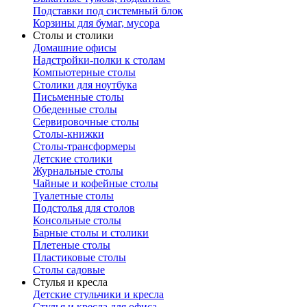
Подставки под системный блок
Корзины для бумаг, мусора
Столы и столики
Домашние офисы
Надстройки-полки к столам
Компьютерные столы
Столики для ноутбука
Письменные столы
Обеденные столы
Сервировочные столы
Столы-книжки
Столы-трансформеры
Детские столики
Журнальные столы
Чайные и кофейные столы
Туалетные столы
Подстолья для столов
Консольные столы
Барные столы и столики
Плетеные столы
Пластиковые столы
Столы садовые
Стулья и кресла
Детские стульчики и кресла
Стулья и кресла для офиса