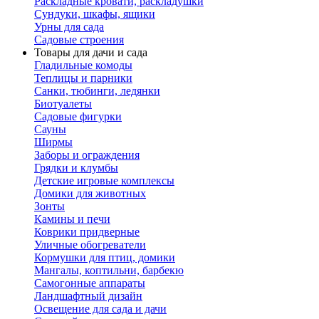
Раскладные кровати, раскладушки
Сундуки, шкафы, ящики
Урны для сада
Садовые строения
Товары для дачи и сада
Гладильные комоды
Теплицы и парники
Санки, тюбинги, ледянки
Биотуалеты
Садовые фигурки
Сауны
Ширмы
Заборы и ограждения
Грядки и клумбы
Детские игровые комплексы
Домики для животных
Зонты
Камины и печи
Коврики придверные
Уличные обогреватели
Кормушки для птиц, домики
Мангалы, коптильни, барбекю
Самогонные аппараты
Ландшафтный дизайн
Освещение для сада и дачи