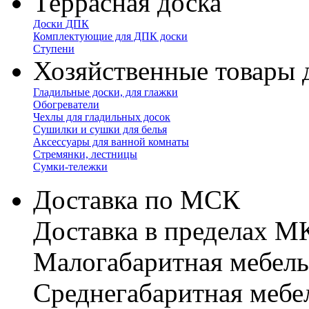
Террасная доска
Доски ДПК
Комплектующие для ДПК доски
Ступени
Хозяйственные товары 
Гладильные доски, для глажки
Обогреватели
Чехлы для гладильных досок
Сушилки и сушки для белья
Аксессуары для ванной комнаты
Стремянки, лестницы
Сумки-тележки
Доставка по МСК
Доставка в пределах 
Малогабаритная мебель
Cреднегабаритная мебе