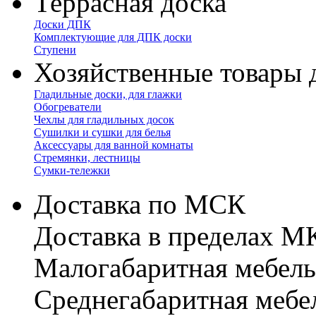
Террасная доска
Доски ДПК
Комплектующие для ДПК доски
Ступени
Хозяйственные товары 
Гладильные доски, для глажки
Обогреватели
Чехлы для гладильных досок
Сушилки и сушки для белья
Аксессуары для ванной комнаты
Стремянки, лестницы
Сумки-тележки
Доставка по МСК
Доставка в пределах 
Малогабаритная мебель
Cреднегабаритная мебе