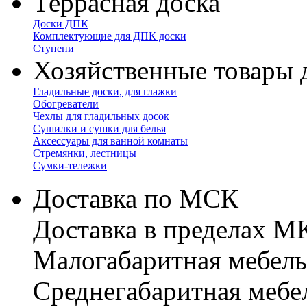
Террасная доска
Доски ДПК
Комплектующие для ДПК доски
Ступени
Хозяйственные товары 
Гладильные доски, для глажки
Обогреватели
Чехлы для гладильных досок
Сушилки и сушки для белья
Аксессуары для ванной комнаты
Стремянки, лестницы
Сумки-тележки
Доставка по МСК
Доставка в пределах 
Малогабаритная мебель
Cреднегабаритная мебе