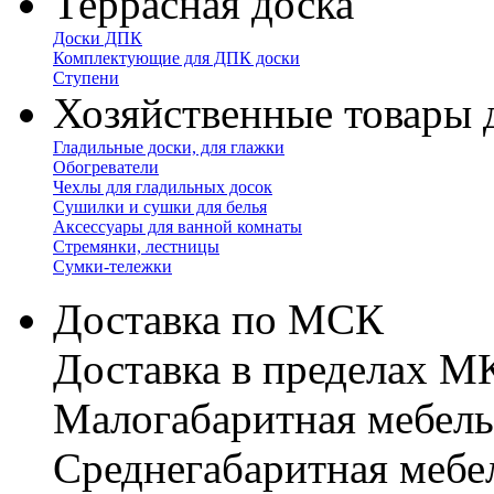
Террасная доска
Доски ДПК
Комплектующие для ДПК доски
Ступени
Хозяйственные товары 
Гладильные доски, для глажки
Обогреватели
Чехлы для гладильных досок
Сушилки и сушки для белья
Аксессуары для ванной комнаты
Стремянки, лестницы
Сумки-тележки
Доставка по МСК
Доставка в пределах 
Малогабаритная мебель
Cреднегабаритная мебе