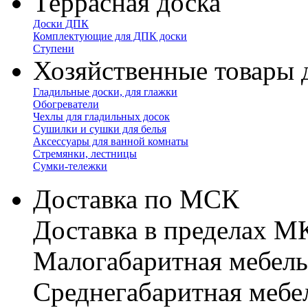
Террасная доска
Доски ДПК
Комплектующие для ДПК доски
Ступени
Хозяйственные товары 
Гладильные доски, для глажки
Обогреватели
Чехлы для гладильных досок
Сушилки и сушки для белья
Аксессуары для ванной комнаты
Стремянки, лестницы
Сумки-тележки
Доставка по МСК
Доставка в пределах 
Малогабаритная мебель
Cреднегабаритная мебе