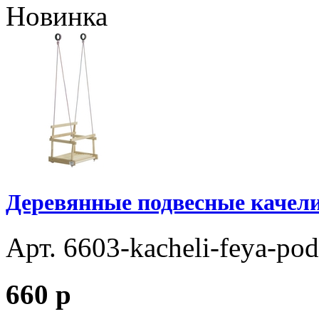
Новинка
Деревянные подвесные качел
Арт. 6603-kacheli-feya-po
660
p