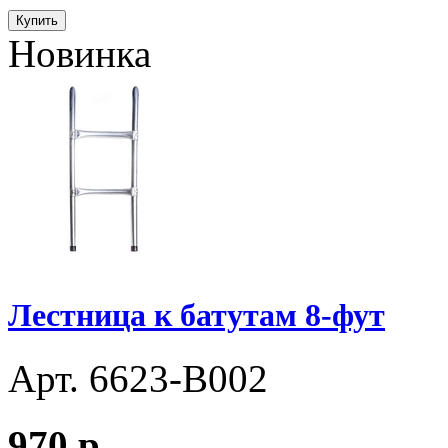
Купить
Новинка
Лестница к батутам 8-фут
Арт. 6623-B002
970
p