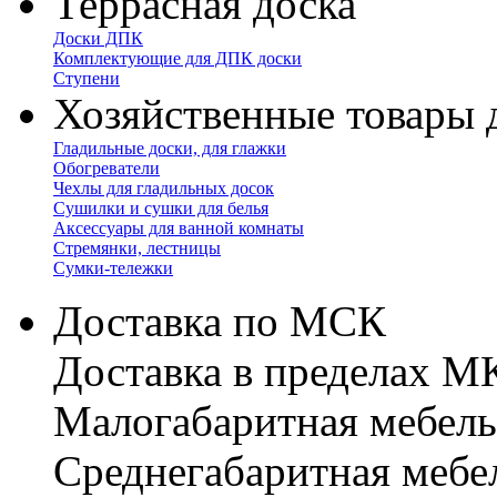
Террасная доска
Доски ДПК
Комплектующие для ДПК доски
Ступени
Хозяйственные товары 
Гладильные доски, для глажки
Обогреватели
Чехлы для гладильных досок
Сушилки и сушки для белья
Аксессуары для ванной комнаты
Стремянки, лестницы
Сумки-тележки
Доставка по МСК
Доставка в пределах 
Малогабаритная мебель
Cреднегабаритная мебе