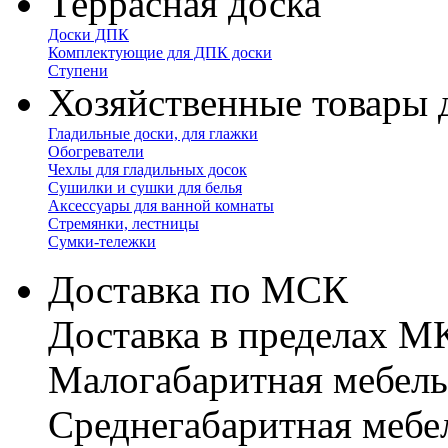
Террасная доска
Доски ДПК
Комплектующие для ДПК доски
Ступени
Хозяйственные товары 
Гладильные доски, для глажки
Обогреватели
Чехлы для гладильных досок
Сушилки и сушки для белья
Аксессуары для ванной комнаты
Стремянки, лестницы
Сумки-тележки
Доставка по МСК
Доставка в пределах 
Малогабаритная мебель
Cреднегабаритная мебе