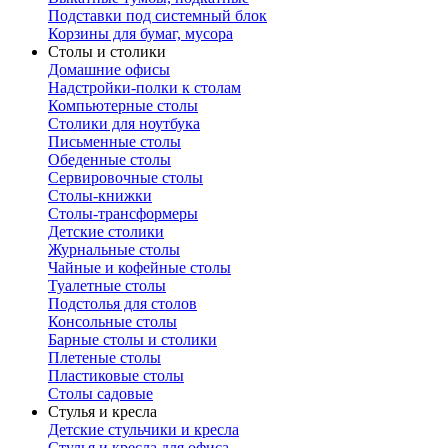
Подставки под системный блок
Корзины для бумаг, мусора
Столы и столики
Домашние офисы
Надстройки-полки к столам
Компьютерные столы
Столики для ноутбука
Письменные столы
Обеденные столы
Сервировочные столы
Столы-книжки
Столы-трансформеры
Детские столики
Журнальные столы
Чайные и кофейные столы
Туалетные столы
Подстолья для столов
Консольные столы
Барные столы и столики
Плетеные столы
Пластиковые столы
Столы садовые
Стулья и кресла
Детские стульчики и кресла
Стулья и кресла для офиса