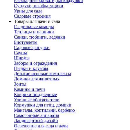
Раскладные кровати, раскладушки
Сундуки, шкафы, ящики
Урны для сада
Садовые строения
Товары для дачи и сада
Гладильные комоды
Теплицы и парники
Санки, тюбинги, ледянки
Биотуалеты
Садовые фигурки
Сауны
Ширмы
Заборы и ограждения
Грядки и клумбы
Детские игровые комплексы
Домики для животных
Зонты
Камины и печи
Коврики придверные
Уличные обогреватели
Кормушки для птиц, домики
Мангалы, коптильни, барбекю
Самогонные аппараты
Ландшафтный дизайн
Освещение для сада и дачи