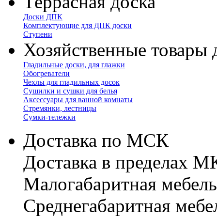
Террасная доска
Доски ДПК
Комплектующие для ДПК доски
Ступени
Хозяйственные товары 
Гладильные доски, для глажки
Обогреватели
Чехлы для гладильных досок
Сушилки и сушки для белья
Аксессуары для ванной комнаты
Стремянки, лестницы
Сумки-тележки
Доставка по МСК
Доставка в пределах 
Малогабаритная мебель
Cреднегабаритная мебе