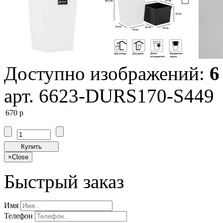
Доступно изображений:
6
арт. 6623-DURS170-S449
670
p
Купить
×
Close
Быстрый заказ
Имя
Телефон