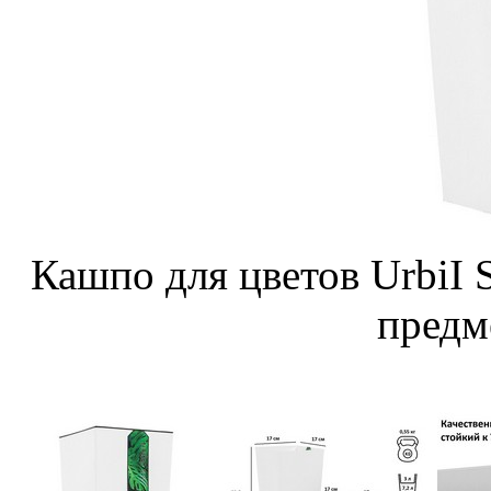
Кашпо для цветов UrbiI
предме