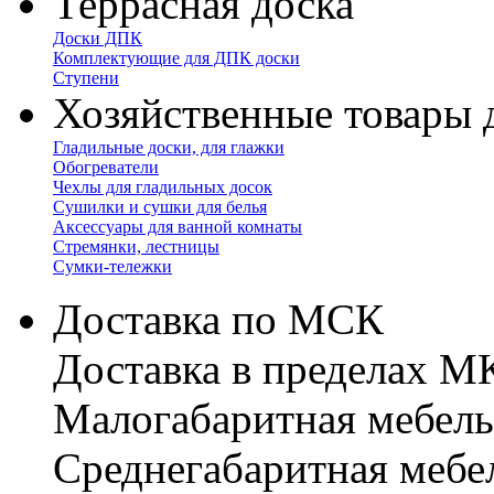
Террасная доска
Доски ДПК
Комплектующие для ДПК доски
Ступени
Хозяйственные товары 
Гладильные доски, для глажки
Обогреватели
Чехлы для гладильных досок
Сушилки и сушки для белья
Аксессуары для ванной комнаты
Стремянки, лестницы
Сумки-тележки
Доставка по МСК
Доставка в пределах 
Малогабаритная мебель
Cреднегабаритная мебе