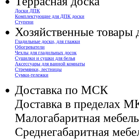
Террасная доска
Доски ДПК
Комплектующие для ДПК доски
Ступени
Хозяйственные товары 
Гладильные доски, для глажки
Обогреватели
Чехлы для гладильных досок
Сушилки и сушки для белья
Аксессуары для ванной комнаты
Стремянки, лестницы
Сумки-тележки
Доставка по МСК
Доставка в пределах 
Малогабаритная мебель
Cреднегабаритная мебе