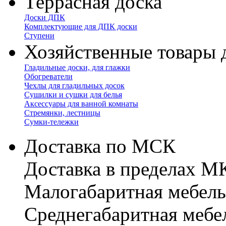
Террасная доска
Доски ДПК
Комплектующие для ДПК доски
Ступени
Хозяйственные товары 
Гладильные доски, для глажки
Обогреватели
Чехлы для гладильных досок
Сушилки и сушки для белья
Аксессуары для ванной комнаты
Стремянки, лестницы
Сумки-тележки
Доставка по МСК
Доставка в пределах 
Малогабаритная мебель
Cреднегабаритная мебе