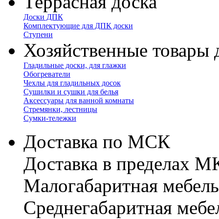
Террасная доска
Доски ДПК
Комплектующие для ДПК доски
Ступени
Хозяйственные товары 
Гладильные доски, для глажки
Обогреватели
Чехлы для гладильных досок
Сушилки и сушки для белья
Аксессуары для ванной комнаты
Стремянки, лестницы
Сумки-тележки
Доставка по МСК
Доставка в пределах 
Малогабаритная мебель
Cреднегабаритная мебе