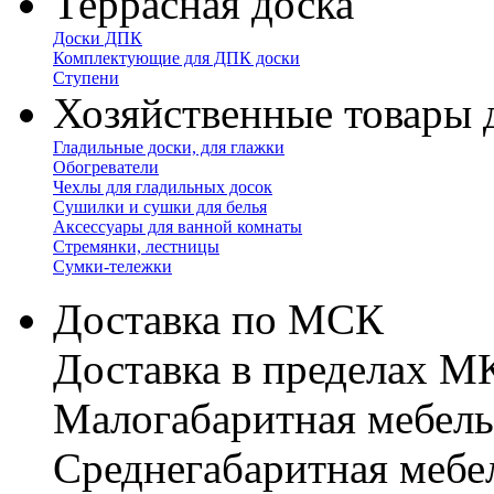
Террасная доска
Доски ДПК
Комплектующие для ДПК доски
Ступени
Хозяйственные товары 
Гладильные доски, для глажки
Обогреватели
Чехлы для гладильных досок
Сушилки и сушки для белья
Аксессуары для ванной комнаты
Стремянки, лестницы
Сумки-тележки
Доставка по МСК
Доставка в пределах 
Малогабаритная мебель
Cреднегабаритная мебе