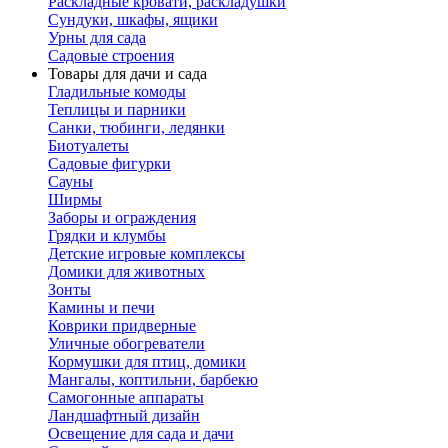
Раскладные кровати, раскладушки
Сундуки, шкафы, ящики
Урны для сада
Садовые строения
Товары для дачи и сада
Гладильные комоды
Теплицы и парники
Санки, тюбинги, ледянки
Биотуалеты
Садовые фигурки
Сауны
Ширмы
Заборы и ограждения
Грядки и клумбы
Детские игровые комплексы
Домики для животных
Зонты
Камины и печи
Коврики придверные
Уличные обогреватели
Кормушки для птиц, домики
Мангалы, коптильни, барбекю
Самогонные аппараты
Ландшафтный дизайн
Освещение для сада и дачи