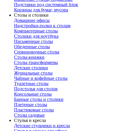
Подставки под системный блок
Корзины для бумаг, мусора
Столы и столики
Домашние офисы
Надстройки-полки к столам
Компьютерные столы
Столики для ноутбука
Письменные столы
Обеденные столы
Сервировочные столы
Столы-книжки
Столы-трансформеры
Детские столики
Журнальные столы
Чайные и кофейные столы
Туалетные столы
Подстолья для столов
Консольные столы
Барные столы и столики
Плетеные столы
Пластиковые столы
Столы садовые
Стулья и кресла
Детские стульчики и кресла
Стулья и кресла для офиса