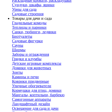
Раскладные кровати, раскладушки
Сундуки, шкафы, ящики
Урны для сада
Садовые строения
Товары для дачи и сада
Гладильные комоды
Теплицы и парники
Санки, тюбинги, ледянки
Биотуалеты
Садовые фигурки
Сауны
Ширмы
Заборы и ограждения
Грядки и клумбы
Детские игровые комплексы
Домики для животных
Зонты
Камины и печи
Коврики придверные
Уличные обогреватели
Кормушки для птиц, домики
Мангалы, коптильни, барбекю
Самогонные аппараты
Ландшафтный дизайн
Освещение для сада и дачи