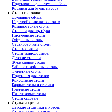
Подставки под системный блок
Корзины для бумаг, мусора
Столы и столики
Домашние офисы
Надстройки-полки к столам
Компьютерные столы
Столики для ноутбука
Письменные столы
Обеденные столы
Сервировочные столы
Столы-книжки
Столы-трансформеры
Детские столики
Журнальные столы
Чайные и кофейные столы
Туалетные столы
Подстолья для столов
Консольные столы
Барные столы и столики
Плетеные столы
Пластиковые столы
Столы садовые
Стулья и кресла
Детские стульчики и кресла
Стулья и кресла для офиса