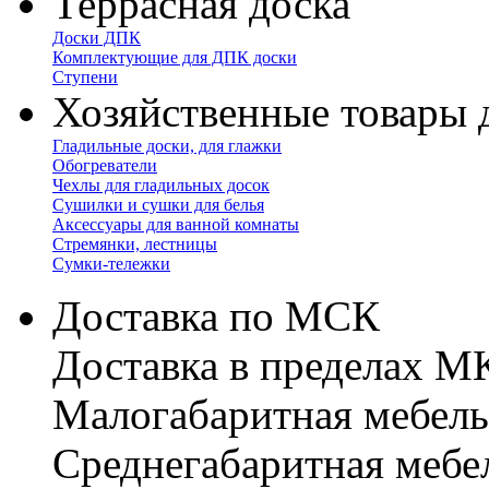
Террасная доска
Доски ДПК
Комплектующие для ДПК доски
Ступени
Хозяйственные товары 
Гладильные доски, для глажки
Обогреватели
Чехлы для гладильных досок
Сушилки и сушки для белья
Аксессуары для ванной комнаты
Стремянки, лестницы
Сумки-тележки
Доставка по МСК
Доставка в пределах 
Малогабаритная мебель
Cреднегабаритная мебе