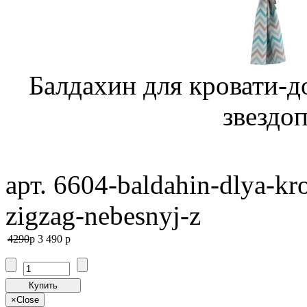
Балдахин для кровати-д
звездоп
арт. 6604-baldahin-dlya-kr
zigzag-nebesnyj-z
4290
p
3 490
p
Купить
×
Close