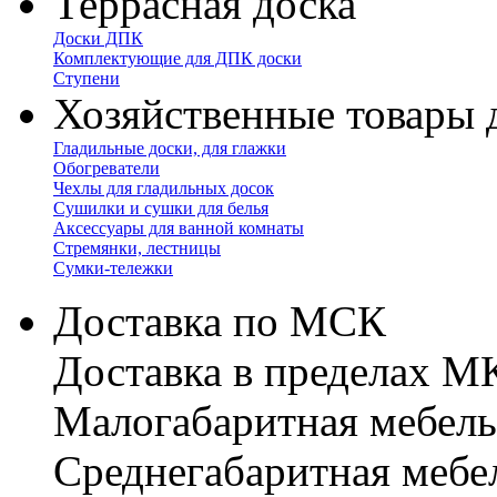
Террасная доска
Доски ДПК
Комплектующие для ДПК доски
Ступени
Хозяйственные товары 
Гладильные доски, для глажки
Обогреватели
Чехлы для гладильных досок
Сушилки и сушки для белья
Аксессуары для ванной комнаты
Стремянки, лестницы
Сумки-тележки
Доставка по МСК
Доставка в пределах 
Малогабаритная мебель
Cреднегабаритная мебе