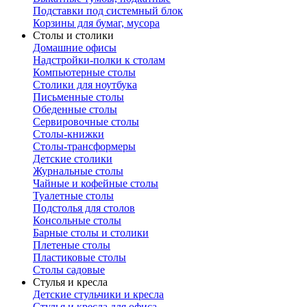
Подставки под системный блок
Корзины для бумаг, мусора
Столы и столики
Домашние офисы
Надстройки-полки к столам
Компьютерные столы
Столики для ноутбука
Письменные столы
Обеденные столы
Сервировочные столы
Столы-книжки
Столы-трансформеры
Детские столики
Журнальные столы
Чайные и кофейные столы
Туалетные столы
Подстолья для столов
Консольные столы
Барные столы и столики
Плетеные столы
Пластиковые столы
Столы садовые
Стулья и кресла
Детские стульчики и кресла
Стулья и кресла для офиса