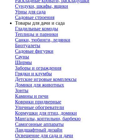
Раскладные кровати, раскладушки
Сундуки, шкафы, ящики
Урны для сада
Садовые строения
Товары для дачи и сада
Гладильные комоды
Теплицы и парники
Санки, тюбинги, ледянки
Биотуалеты
Садовые фигурки
Сауны
Ширмы
Заборы и ограждения
Грядки и клумбы
Детские игровые комплексы
Домики для животных
Зонты
Камины и печи
Коврики придверные
Уличные обогреватели
Кормушки для птиц, домики
Мангалы, коптильни, барбекю
Самогонные аппараты
Ландшафтный дизайн
Освещение для сада и дачи