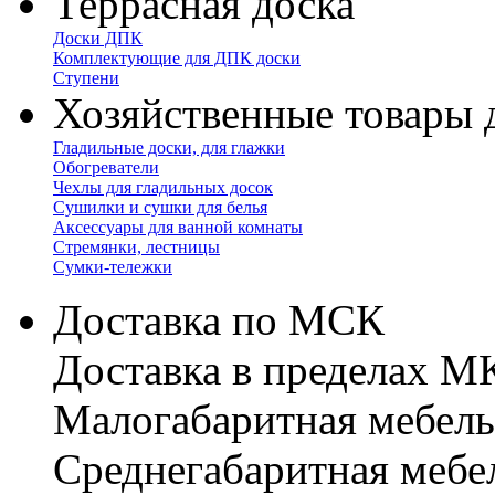
Террасная доска
Доски ДПК
Комплектующие для ДПК доски
Ступени
Хозяйственные товары 
Гладильные доски, для глажки
Обогреватели
Чехлы для гладильных досок
Сушилки и сушки для белья
Аксессуары для ванной комнаты
Стремянки, лестницы
Сумки-тележки
Доставка по МСК
Доставка в пределах 
Малогабаритная мебель
Cреднегабаритная мебе