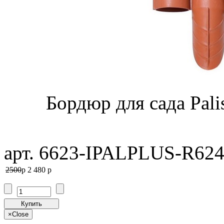
Бордюр для сада Pali
арт. 6623-IPALPLUS-R62
2500
p
2 480
p
Купить
×
Close