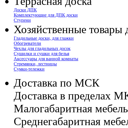
Террасная доска
Доски ДПК
Комплектующие для ДПК доски
Ступени
Хозяйственные товары 
Гладильные доски, для глажки
Обогреватели
Чехлы для гладильных досок
Сушилки и сушки для белья
Аксессуары для ванной комнаты
Стремянки, лестницы
Сумки-тележки
Доставка по МСК
Доставка в пределах 
Малогабаритная мебель
Cреднегабаритная мебе