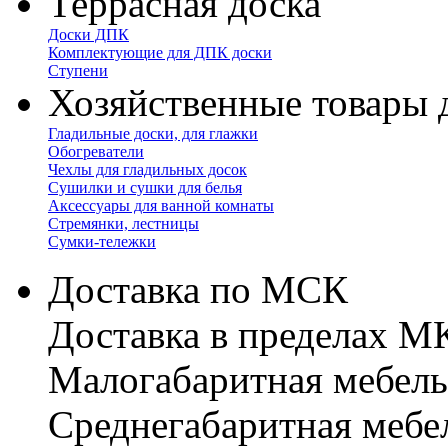
Террасная доска
Доски ДПК
Комплектующие для ДПК доски
Ступени
Хозяйственные товары 
Гладильные доски, для глажки
Обогреватели
Чехлы для гладильных досок
Сушилки и сушки для белья
Аксессуары для ванной комнаты
Стремянки, лестницы
Сумки-тележки
Доставка по МСК
Доставка в пределах 
Малогабаритная мебель
Cреднегабаритная мебе