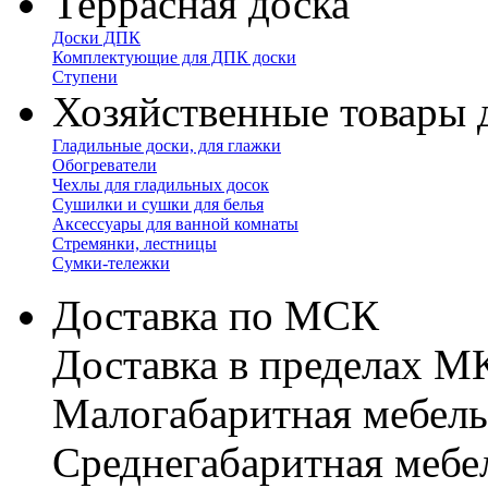
Террасная доска
Доски ДПК
Комплектующие для ДПК доски
Ступени
Хозяйственные товары 
Гладильные доски, для глажки
Обогреватели
Чехлы для гладильных досок
Сушилки и сушки для белья
Аксессуары для ванной комнаты
Стремянки, лестницы
Сумки-тележки
Доставка по МСК
Доставка в пределах 
Малогабаритная мебель
Cреднегабаритная мебе