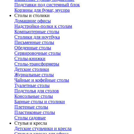
Подставки под системный блок
Корзины для бумаг, мусора
Столы и столики
Домашние офисы
Надстройки-полки к столам
Компьютерные столы
Столики для ноутбука
Письменные столы
Обеденные столы
Сервировочные столы
Столы-книжки
Столы-трансформеры
Детские столики
Журнальные столы
Чайные и кофейные столы
Туалетные столы
Подстолья для столов
Консольные столы
Барные столы и столики
Плетеные столы
Пластиковые столы
Столы садовые
Стулья и кресла
Детские стульчики и кресла
Стулья и кресла для офиса