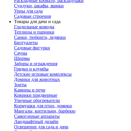
Раскладные кровати, раскладушки
Сундуки, шкафы, ящики
Урны для сада
Садовые строения
Товары для дачи и сада
Гладильные комоды
Теплицы и парники
Санки, тюбинги, ледянки
Биотуалеты
Садовые фигурки
Сауны
Ширмы
Заборы и ограждения
Грядки и клумбы
Детские игровые комплексы
Домики для животных
Зонты
Камины и печи
Коврики придверные
Уличные обогреватели
Кормушки для птиц, домики
Мангалы, коптильни, барбекю
Самогонные аппараты
Ландшафтный дизайн
Освещение для сада и дачи