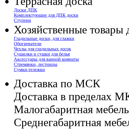
Террасная доска
Доски ДПК
Комплектующие для ДПК доски
Ступени
Хозяйственные товары 
Гладильные доски, для глажки
Обогреватели
Чехлы для гладильных досок
Сушилки и сушки для белья
Аксессуары для ванной комнаты
Стремянки, лестницы
Сумки-тележки
Доставка по МСК
Доставка в пределах 
Малогабаритная мебель
Cреднегабаритная мебе