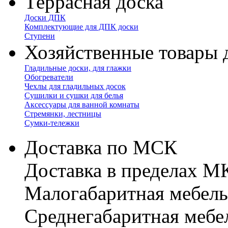
Террасная доска
Доски ДПК
Комплектующие для ДПК доски
Ступени
Хозяйственные товары 
Гладильные доски, для глажки
Обогреватели
Чехлы для гладильных досок
Сушилки и сушки для белья
Аксессуары для ванной комнаты
Стремянки, лестницы
Сумки-тележки
Доставка по МСК
Доставка в пределах 
Малогабаритная мебель
Cреднегабаритная мебе