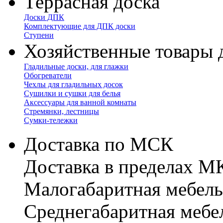
Террасная доска
Доски ДПК
Комплектующие для ДПК доски
Ступени
Хозяйственные товары 
Гладильные доски, для глажки
Обогреватели
Чехлы для гладильных досок
Сушилки и сушки для белья
Аксессуары для ванной комнаты
Стремянки, лестницы
Сумки-тележки
Доставка по МСК
Доставка в пределах 
Малогабаритная мебель
Cреднегабаритная мебе