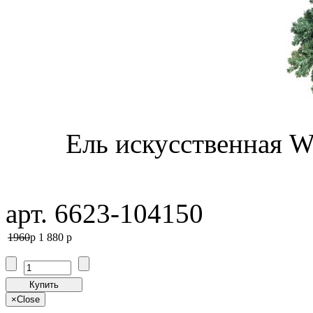
Ель искусственная Wi
арт. 6623-104150
1960
p
1 880
p
Купить
×
Close