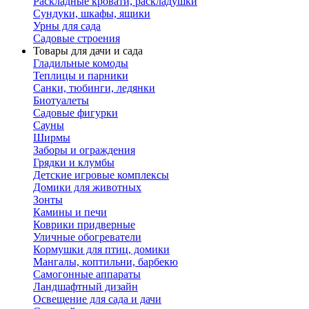
Раскладные кровати, раскладушки
Сундуки, шкафы, ящики
Урны для сада
Садовые строения
Товары для дачи и сада
Гладильные комоды
Теплицы и парники
Санки, тюбинги, ледянки
Биотуалеты
Садовые фигурки
Сауны
Ширмы
Заборы и ограждения
Грядки и клумбы
Детские игровые комплексы
Домики для животных
Зонты
Камины и печи
Коврики придверные
Уличные обогреватели
Кормушки для птиц, домики
Мангалы, коптильни, барбекю
Самогонные аппараты
Ландшафтный дизайн
Освещение для сада и дачи