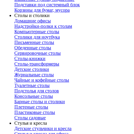
Подставки под системный блок
Корзины для бумаг, мусора
Столы и столики
Домашние офисы
Надстройки-полки к столам
Компьютерные столы
Столики для ноутбука
Письменные столы
Обеденные столы
Сервировочные столы
Столы-книжки
Столы-трансформеры
Детские столики
Журнальные столы
Чайные и кофейные столы
Туалетные столы
Подстолья для столов
Консольные столы
Барные столы и столики
Плетеные столы
Пластиковые столы
Столы садовые
Стулья и кресла
Детские стульчики и кресла
Стулья и кресла для офиса